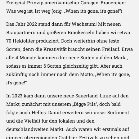
Freigeist-Prinzip amerikanischer Garagen-Brauereien:
Was weg ist, ist weg (orig. „When it’s gone, it’s gone!“)
Das Jahr 2022 stand dann für Wachstum! Mit neuen
Braupartnern und größeren Braukesseln haben wir etwa
70 Hektoliter produziert. Doch weiterhin ohne feste
Sorten, denn die Kreativität braucht seinen Freilauf. Etwa
alle 4 Monate kommen drei neue Sorten auf den Markt,
sodass es immer 6 Sorten gleichzeitig gibt. Aber auch
zukünftig noch immer nach dem Motto, „When it’s gone,
it’s gone!“
In 2023 kam dann unsere neue Sauerland-Linie auf den
Markt, zunächst mit unserem „Bigge Pils“, doch bald
folgte auch Helles. Damit erweitern wir unser Sortiment
und die Vielfalt für den lokalen und den
deutschlandweiten Markt. Auch waren wir erstmals auf
einigen überregionalen Craftbier-Festivals zu sehen und